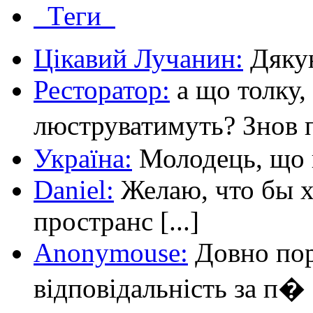
Теги
Цікавий Лучанин:
Дякую 
Ресторатор:
а що толку,
люструватимуть? Знов п
Україна:
Молодець, що ві
Daniel:
Желаю, что бы х
пространс [...]
Anonymouse:
Довно пор
відповідальність за п� [