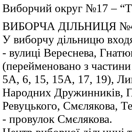
Виборчий округ №17 – “Т
ВИБОРЧА ДІЛЬНИЦЯ №
У виборчу дільницю вход
- вулиці Вереснева, Гнатю
(перейменовано з частини 
5А, 6, 15, 15А, 17, 19), 
Народних Дружинників, Пі
Ревуцького, Смєлякова, Т
- провулок Смєлякова.