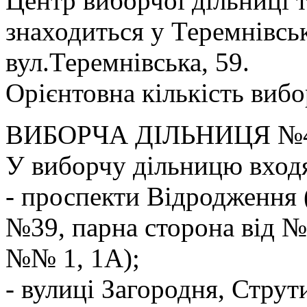
Центр виборчої дільниці 
знаходиться у Теремнівсь
вул.Теремнівська, 59.
Орієнтовна кількість вибо
ВИБОРЧА ДІЛЬНИЦЯ №
У виборчу дільницю вход
- проспекти Відродження 
№39, парна сторона від №
№№ 1, 1А);
- вулиці Загородня, Струт