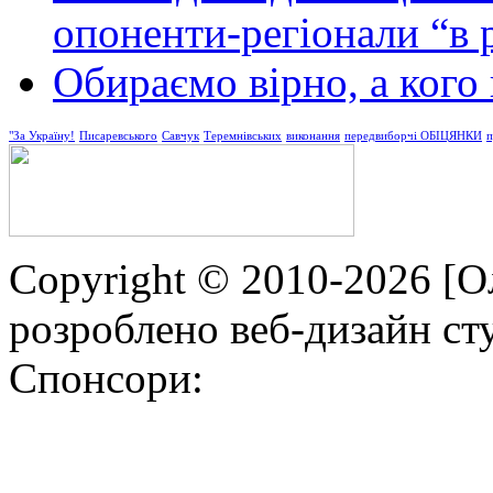
опоненти-регіонали “в 
Обираємо вірно, а кого
"За Україну!
Писаревського
Савчук
Теремнівських
виконання
передвиборчі ОБІЦЯНКИ
п
Copyright © 2010-2026 [О
розроблено веб-дизайн с
Спонсори: