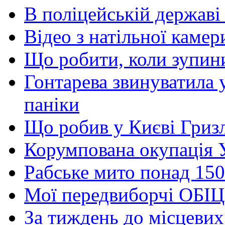
В поліцейській держав
Відео з натільної камер
Що робити, коли зупини
Гонтарева звинуватила 
паніки
Що робив у Києві Гриз
Корумпована окупація 
Рабське мито понад 150
Мої передвиборчі ОБІЦ
За тиждень до місцевих