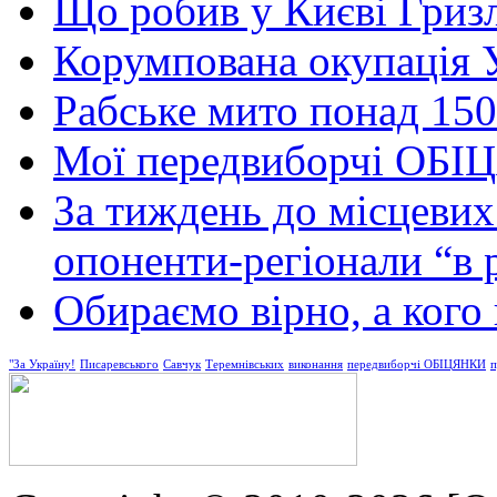
Що робив у Києві Гриз
Корумпована окупація 
Рабське мито понад 150
Мої передвиборчі ОБІЦ
За тиждень до місцевих
опоненти-регіонали “в 
Обираємо вірно, а кого
"За Україну!
Писаревського
Савчук
Теремнівських
виконання
передвиборчі ОБІЦЯНКИ
п