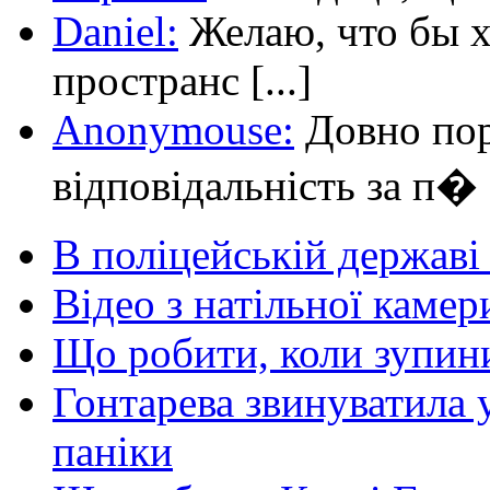
Daniel:
Желаю, что бы х
пространс [...]
Anonymouse:
Довно пор
відповідальність за п� [
В поліцейській держав
Відео з натільної камер
Що робити, коли зупини
Гонтарева звинуватила 
паніки